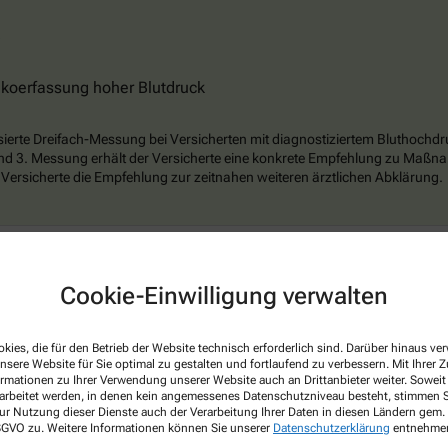
sikoerfassung hoher Blutdruck
sierte Dreifach-Messung bei Versicherten mit diagnostiziertem Bluthochd
und 3. Messung erhält der Versicherte eine konkrete Empfehlung zu Maßna
 Versicherte die Empfehlung zur zeitnahen weiteren ärztlichen Abklärung.
Cookie-Einwilligung verwalten
kies, die für den Betrieb der Website technisch erforderlich sind. Darüber hinaus v
ung in die korrekte Arzneimittelanwendung
nsere Website für Sie optimal zu gestalten und fortlaufend zu verbessern. Mit Ihrer
ormationen zu Ihrer Verwendung unserer Website auch an Drittanbieter weiter. Soweit
rarbeitet werden, in denen kein angemessenes Datenschutzniveau besteht, stimmen Si
isung in die Anwendung eines Inhalationssystems mit einer praktischen D
ur Nutzung dieser Dienste auch der Verarbeitung Ihrer Daten in diesen Ländern gem. 
 DSGVO zu. Weitere Informationen können Sie unserer
Datenschutzerklärung
entnehme