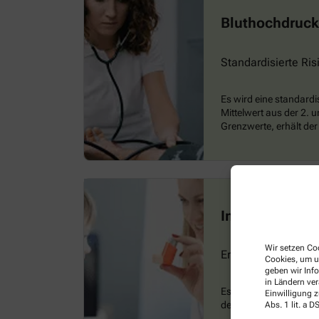
Bluthochdruck
Standardisierte Ri
Es wird eine standardi
Mittelwert aus der 2. 
Grenzwerte, erhält der
Inhalativa
Wir setzen Coo
Erweiterte Einweis
Cookies, um u
geben wir Inf
in Ländern ve
Es erfolgt eine Einwe
Einwilligung z
den Versicherten.
Abs. 1 lit. a