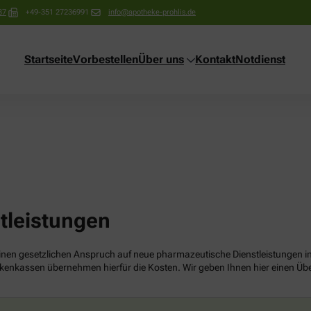
37
+49-351 27236991
info@apotheke-prohlis.de
Startseite
Vorbestellen
Über uns
Kontakt
Notdienst
tleistungen
en gesetzlichen Anspruch auf neue pharmazeutische Dienstleistungen in d
kenkassen übernehmen hierfür die Kosten. Wir geben Ihnen hier einen Üb