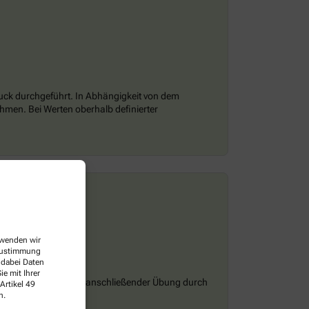
ruck durchgeführt. In Abhängigkeit von dem
hmen. Bei Werten oberhalb definierter
erwenden wir
 Zustimmung
 dabei Daten
e mit Ihrer
emonstration und ggf. anschließender Übung durch
Artikel 49
n.