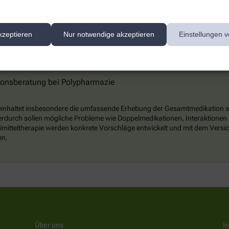
kzeptieren
Nur notwendige akzeptieren
Einstellungen v
n
ionsberatung bei Polypharmazie
beinhaltet insbesondere die umfassende Erhebung der Gesamtmedikation
erdurch sollen mögliche Probleme wie Doppelmedikationen, Interaktion
mitteltherapie werden konkrete Vorschläge entwickelt und mit dem Versich
en.
Über uns
I