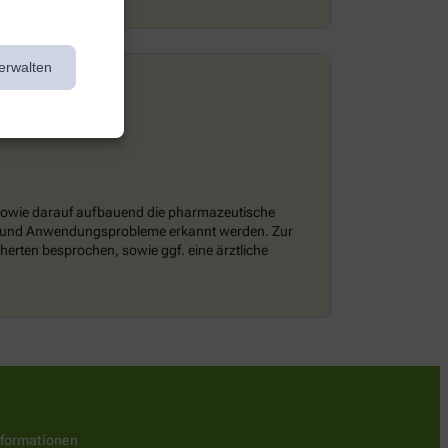
erwalten
 sowie darauf aufbauend die pharmazeutische
en und Anwendungsprobleme erkannt werden. Zur
erten besprochen, sowie ggf. eine ärztliche
nformationen