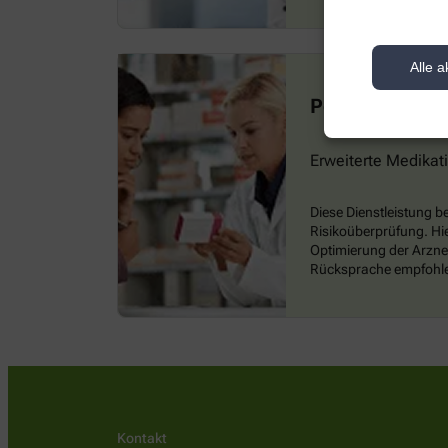
Alle a
Polymedikatio
Erweiterte Medikat
Diese Dienstleistung 
Risikoüberprüfung. Hi
Optimierung der Arznei
Rücksprache empfohl
Kontakt