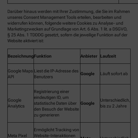
Darüber hinaus werden mit Ihrer Zustimmung, die Sie im Rahmen
unseres Consent Management Tools erteilen, bearbeiten und
widerrufen können, folgende weitere Cookies zu Analyse- und
Marketingzwecken auf Grundlage von Art. 6 Abs. 1 lit. a DSGVO,
§ 25 Abs. 1 TDDDG gesetzt, sofern die jeweilige Funktion auf der
Website aktiviert ist:
Bezeichnung
Funktion
Anbieter
Laufzeit
Google Maps
Liest die IP-Adresse des
Google
Läuft sofort ab
API
Benutzers
Registrierung einer
eindeutigen ID, um
Google
Unterschiedlich,
statistische Daten über
Google
Analytics
bis zu 2 Jahre
den Besuch der Website
zu generieren
Ermöglicht Tracking von
Meta Pixel
Website-Interaktionen