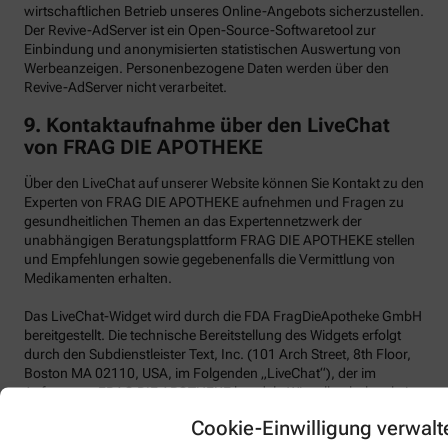
wirtschaftlichen Betrieb unseres Online-Angebots sicherzustellen.
Der Revive-AdServer ist ein Open-Source-Softwaretool zur
Einbindung und anonymisierten statistischen Auswertung von
Werbeanzeigen. Personenbezogene Daten werden über den
Revive-AdServer nicht verarbeitet.
9.
Kontaktaufnahme über den LiveChat
von FRAG DIE APOTHEKE
Über den LiveChat auf unserer Website können Sie Kontakt zu den
Experten von FRAG DIE APOTHEKE aufnehmen und Fragen zu
gesundheitlichen Themen an das Expertennetzwerk der
unabhängigen Beratungsplattform FRAG DIE APOTHEKE stellen
und Empfehlungen sowie gegebenenfalls die Vermittlung von
Medikamenten erhalten.
Das LiveChat-Widget wird durch die FDA FragDieApotheke GmbH
bereitgestellt. Die technische Bereitstellung des Widgets erfolgt
durch den Subdienstleister Text, Inc. (101 Arch Street, 8th Floor,
Boston MA 02110, USA, im Folgenden „LiveChat“), der im
Auftrag von FRAG DIE APOTHEKE handelt. Wir selbst haben kein
Vertragsverhältnis mit der Text, Inc.
Cookie-Einwilligung verwalt