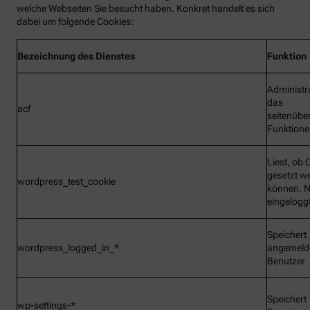
welche Webseiten Sie besucht haben. Konkret handelt es sich
dabei um folgende Cookies:
Bezeichnung
des Dienstes
Funktion
Administr
das
acf
seitenübe
Funktionen
Liest, ob 
gesetzt w
wordpress_test_cookie
können. N
eingelogg
Speichert
wordpress_logged_in_*
angemeld
Benutzer
Speichert
wp-settings-*