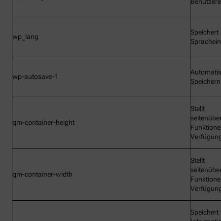
Benutzere
Speichert
wp_lang
Sprachein
Automati
wp-autosave-1
Speichern
Stellt
seitenübe
qm-container-height
Funktione
Verfügun
Stellt
seitenübe
qm-container-width
Funktione
Verfügun
Speichert