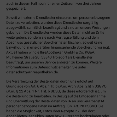
auch in diesem Fall noch für einen Zeitraum von drei Jahren
gespeichert.
Soweit wir externe Dienstleister einsetzen, um personenbezogene
Daten zu verarbeiten, wurden diese Dienstleister sorgfältig
ausgewählt, schriftlich beauftragt und sind an unsere Weisungen
gebunden. Die Dienstleister werden diese Daten nicht an Dritte
weitergeben, sondern sie nach Vertragserfüllung und dem
Abschluss gesetzlicher Speicherfristen löschen, soweit keine
Einwilligung in eine darüber hinausgehende Speicherung vorliegt.
Aktuell haben wir die IhreApotheken GmbH & Co. KGaA,
Mülheimer Straße 20, 53840 Troisdorf als Dienstleister
beauftragt, um unseren Service anbieten zu können. Weitere
Informationen zum Datenschutz erhalten Sie unter
datenschutz@ihreapotheken.de.
Die Verarbeitung der Bestelldaten durch uns erfolgt auf
Grundlage von Art. 6 Abs. 1 lit. b i.V.m. Art. 9 Abs. 2 lit h DSGVO
i.V.m. § 22 Abs. 1 Nr. 1 lit. b BDSG, da diese erforderlich ist, um
die Bestellung zu bearbeiten. In Bezug auf die Entgegennahme
und Übermittlung der Bestelldaten von IA an uns verarbeitet IA
personenbezogene Daten im Auftrag i.S.v. Art. 28 DSGVO. Sie
haben die Möglichkeit, Fotos Ihrer Rezepte inkl. der dort
abgebildeten, sensiblen Daten bzw. E-Rezepte hochzuladen oder