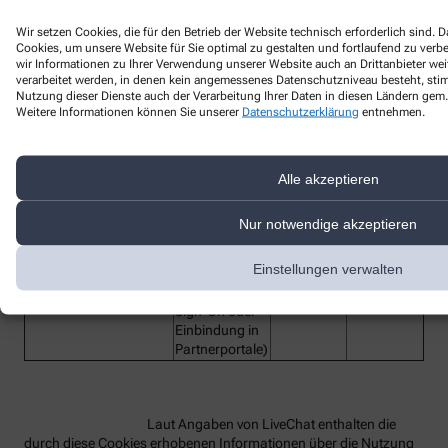
LiveChat verwendet funktionale Cookies.
Wir setzen Cookies, die für den Betrieb der Website technisch erforderlich sind.
Cookies, um unsere Website für Sie optimal zu gestalten und fortlaufend zu ver
Bezeichnung des
wir Informationen zu Ihrer Verwendung unserer Website auch an Drittanbieter wei
Funktion
Anbieter
Laufzeit
Dienstes
verarbeitet werden, in denen kein angemessenes Datenschutzniveau besteht, stimm
Nutzung dieser Dienste auch der Verarbeitung Ihrer Daten in diesen Ländern gem. 
lc_cid
Customer ID
LiveChat
2 Jahre
Weitere Informationen können Sie unserer
Datenschutzerklärung
entnehmen.
Customer
lc_cst
LiveChat
2 Jahre
Secure Token
Technisches
Alle akzeptieren
Hilfs-Cookie,
rüft beim
Nur notwendige akzeptieren
Redirect die
OAuth-
oauth_redirect_detector
LiveChat
2 Jahre
Einstellungen verwalten
Anmeldung
(z.B. bei Single
Sign-On oder
Einbindung in
Partnerportale)
Laut Angaben von LiveChat enthalten die
durch diese Cookies erhobenen Informationen über die Nutzung