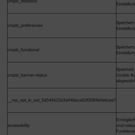
cmplz_statistics
Einstellu
Speichert 
cmplz_preferences
Einstellu
Speichert 
cmplz_functional
Einstellu
Speichert
cmplz_banner-status
Cookie-B
abgewähl
__mp_opt_in_out_5d545622e3a040aca63f2089b0e6cae7
Ermöglic
accessibility
und notw
Funktion