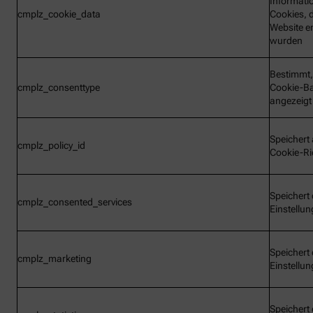
Informati
cmplz_cookie_data
Cookies, d
Website e
wurden
Bestimmt,
cmplz_consenttype
Cookie-B
angezeigt
Speichert 
cmplz_policy_id
Cookie-Ric
Speichert 
cmplz_consented_services
Einstellu
Speichert 
cmplz_marketing
Einstellu
Speichert 