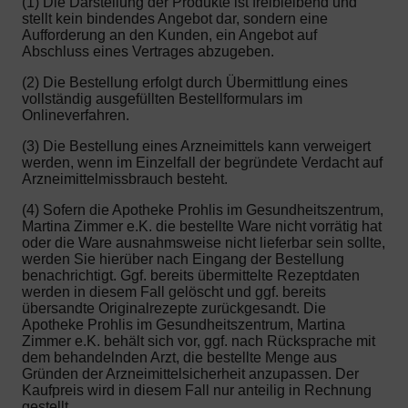
(1) Die Darstellung der Produkte ist freibleibend und
stellt kein bindendes Angebot dar, sondern eine
Aufforderung an den Kunden, ein Angebot auf
Abschluss eines Vertrages abzugeben.
(2) Die Bestellung erfolgt durch Übermittlung eines
vollständig ausgefüllten Bestellformulars im
Onlineverfahren.
(3) Die Bestellung eines Arzneimittels kann verweigert
werden, wenn im Einzelfall der begründete Verdacht auf
Arzneimittelmissbrauch besteht.
(4) Sofern die Apotheke Prohlis im Gesundheitszentrum,
Martina Zimmer e.K. die bestellte Ware nicht vorrätig hat
oder die Ware ausnahmsweise nicht lieferbar sein sollte,
werden Sie hierüber nach Eingang der Bestellung
benachrichtigt. Ggf. bereits übermittelte Rezeptdaten
werden in diesem Fall gelöscht und ggf. bereits
übersandte Originalrezepte zurückgesandt. Die
Apotheke Prohlis im Gesundheitszentrum, Martina
Zimmer e.K. behält sich vor, ggf. nach Rücksprache mit
dem behandelnden Arzt, die bestellte Menge aus
Gründen der Arzneimittelsicherheit anzupassen. Der
Kaufpreis wird in diesem Fall nur anteilig in Rechnung
gestellt.