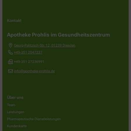
Kontakt
Apotheke Prohlis im Gesundheitszentrum
Georg-Palitzsch-Str. 12
,
01239
Dresden
+49-351 2047237
+49-351 27236991
info@apotheke-prohlis.de
Über uns
Team
Leistungen
Pharmazeutische Dienstleistungen
Kundenkarte