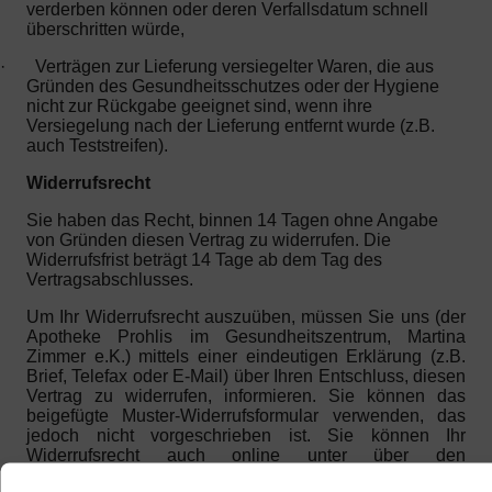
verderben können oder deren Verfallsdatum schnell
überschritten würde,
·
Verträgen zur Lieferung versiegelter Waren, die aus
Gründen des Gesundheitsschutzes oder der Hygiene
nicht zur Rückgabe geeignet sind, wenn ihre
Versiegelung nach der Lieferung entfernt wurde (z.B.
auch Teststreifen).
Widerrufsrecht
Sie haben das Recht, binnen 14 Tagen ohne Angabe
von Gründen diesen Vertrag zu widerrufen. Die
Widerrufsfrist beträgt 14 Tage ab dem Tag des
Vertragsabschlusses.
Um Ihr Widerrufsrecht auszuüben, müssen Sie uns (der
Apotheke Prohlis im Gesundheitszentrum, Martina
Zimmer e.K.) mittels einer eindeutigen Erklärung (z.B.
Brief, Telefax oder E-Mail) über Ihren Entschluss, diesen
Vertrag zu widerrufen, informieren. Sie können das
beigefügte Muster-Widerrufsformular verwenden, das
jedoch nicht vorgeschrieben ist. Sie können Ihr
Widerrufsrecht auch online unter über den
Widerrufsbutton im Footer auf der Website ausüben.